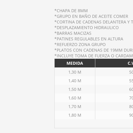
*CHAPA DE 8MM
*GRUPO EN BAÑO DE ACEITE COMER
*CORTINA DE CADENAS DELANTERA Y 
*DESPLAZAMIENTO HIDRAULICO
*BARRAS MACIZAS
*PATINES REGULABLES EN ALTURA
*REFUERZO ZONA GRUPO
*PLATOS CON CADENAS DE 19MM DURE
*INCLUYE TOMA DE FUERZA O CARDA
MEDIDA
C.
1,30 M
5
1,40 M
5
1,50 M
6
1,60 M
7
1,70 M
8
1,80 M
9