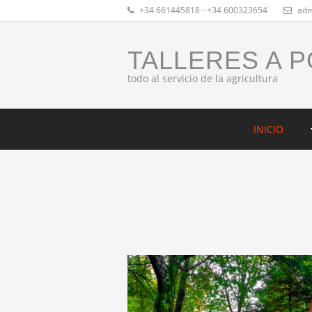
+34 661445818 - +34 600323654
adm
TALLERES A 
todo al servicio de la agricultura
INICIO