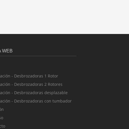
A WEB
cación - Desbrozadoras 1 Rotor
cación - Desbrozadoras 2 Rotores
cación - Desbrozadoras desplazable
cación - Desbrozadoras con tumbador
ón
so
cto