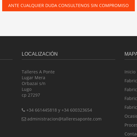
ANTE CUALQUIER DUDA CONSULTENOS SIN COMPROMISO
LOCALIZACIÓN
MAP
Talleres A Ponte
Inicio
Lugar Mera
Fabri
Orbazai s/n
Lugo
Fabri
cp 27297
Fabri
Fabri
+34 661445818 y +34 600323654
Ocasi
administracion@talleresaponte.com
Proce
Conta