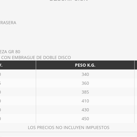
TRASERA
ZA GR 80
M CON EMBRAGUE DE DOBLE DISCO
V.
PESO K.G.
0
340
5
360
0
385
0
410
0
430
0
450
LOS PRECIOS NO INCLUYEN IMPUESTOS